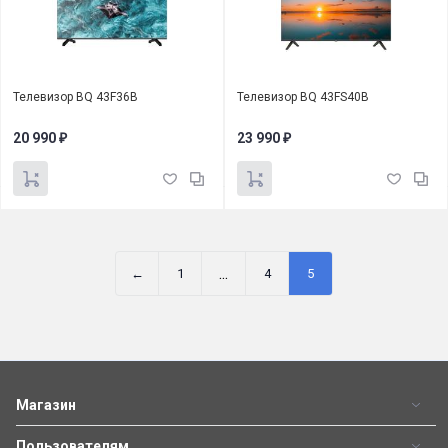
Телевизор BQ 43F36B
Телевизор BQ 43FS40B
20 990
23 990
₽
₽
...
←
1
4
5
Магазин
Пользователям