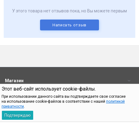
У этого товара нет отзывов пока, но Вы можете первым
Написать отзыв
Магазин
Этот веб-сайт использует cookie-файлы.
Пользователям
При использовании данного сайта вы подтверждаете свое согласие
на использование cookie-файлов в соответствии с нашей
политикой
Контакты
приватности
.
Подтверждаю
При использовании материалов с сайта shop.bq.ru обязательно
указание прямой ссылки на источник.