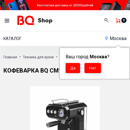
0
Москва
КАТАЛОГ
-
-
Ваш город
Москва
?
Главная
Техника для кухни
Кофеварка BQ CM1722
КОФЕВАРКА BQ CM1722