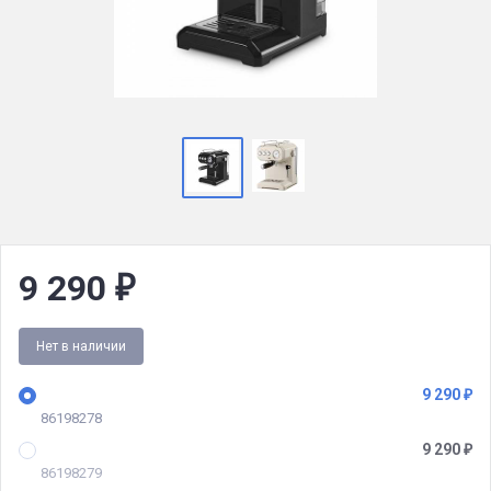
9 290
₽
Нет в наличии
9 290
₽
86198278
9 290
₽
86198279