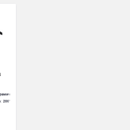
N
рамическое покрытие
:
200°C
Гц