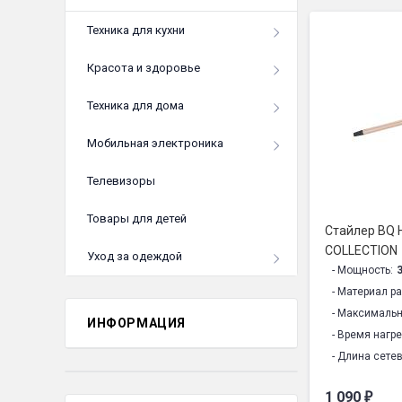
Техника для кухни
Красота и здоровье
Техника для дома
Мобильная электроника
Телевизоры
Товары для детей
Стайлер BQ 
COLLECTION
Уход за одеждой
- Мощность:
- Материал р
- Максимальн
ИНФОРМАЦИЯ
- Время нагре
- Длина сете
- Электропит
1 090
₽
- Петля для 