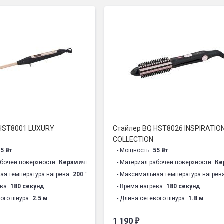
HST8001 LUXURY
Стайлер BQ HST8026 INSPIRATIO
COLLECTION
35 Вт
- Мощность:
55 Вт
абочей поверхности:
Керамическое покрытие
- Материал рабочей поверхности:
Ке
ая температура нагрева:
200 °C
- Максимальная температура нагрева
ва:
180 секунд
- Время нагрева:
180 секунд
вого шнура:
2.5 м
- Длина сетевого шнура:
1.8 м
ание:
110-240 В, 50-60 Гц
- Электропитание:
110-240 В, 50-60 
1 190
₽
подвешивания:
Есть
- Вес нетто:
270 г