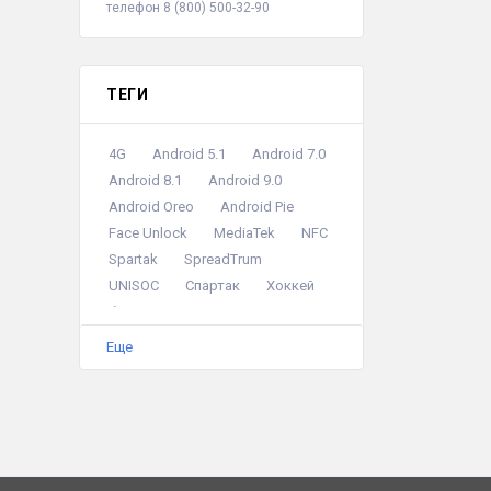
телефон 8 (800) 500-32-90
ТЕГИ
4G
Android 5.1
Android 7.0
Android 8.1
Android 9.0
Android Oreo
Android Pie
Face Unlock
MediaTek
NFC
Spartak
SpreadTrum
UNISOC
Спартак
Хоккей
безрамочный экран
двойная камера
Еще
камера для селфи
металлический корпус
модуль OTG
мощный аккумулятор
процессор 4 ядра