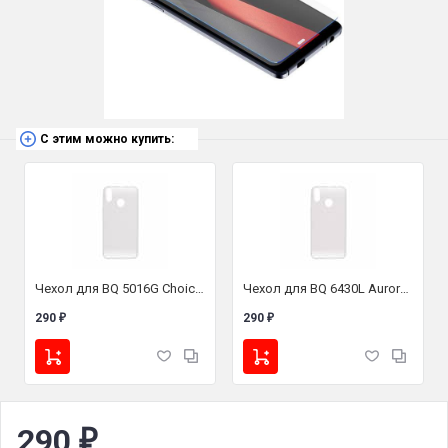
С этим можно купить:
Чехол для BQ 5016G Choice / BQ 5046L Choice LTE (силикон прозрачный)
Чехол для BQ 6430L Aurora (силикон прозрачный)
290
290
₽
₽
290
₽