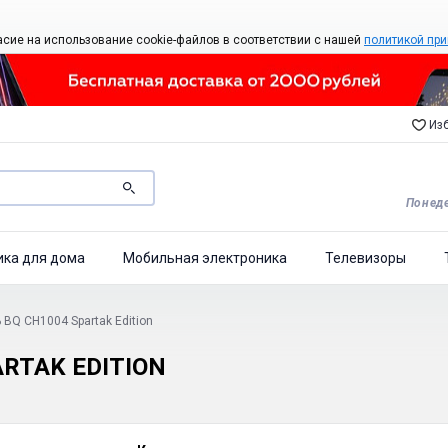
асие на использование cookie-файлов в соответствии с нашей
политикой при
Изб
Понеде
ика для дома
Мобильная электроника
Телевизоры
BQ CH1004 Spartak Edition
RTAK EDITION