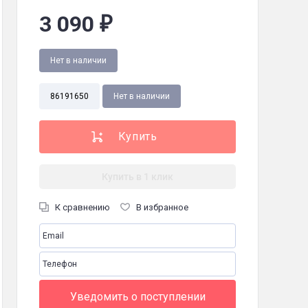
3 090
₽
Нет в наличии
86191650
Нет в наличии
0 Гц
Купить в 1 клик
теля, двойной нож из нержавеющей стали, руководство по эксплуатац
К сравнению
В избранное
Уведомить о поступлении