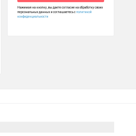
Нажимая на кнопку, вы даете согласие на обработку своих
персональных данных и соглашаетесь с
политикой
конфиденциальности
Чайник BQ KT1707P Spartak Edition
 190
₽