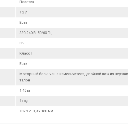
Пластик
1.2 л
Есть
220-240 В, 50/60 Гц
85
Класс II
Есть
Моторный блок, чаша измельчителя, двойной нож из нержав
талон
1.45 кг
1 год
187 x 213,9 x 160 мм