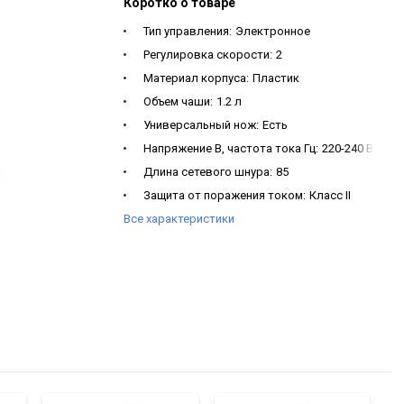
Коротко о товаре
Тип управления:
Электронное
Регулировка скорости:
2
Материал корпуса:
Пластик
Объем чаши:
1.2 л
Универсальный нож:
Есть
Напряжение В, частота тока Гц:
220-240 В, 50/6
Длина сетевого шнура:
85
Защита от поражения током:
Класс II
Все характеристики
Автоотключение при перегреве:
Есть
Комплектация:
Моторный блок, чаша измельчи
Вес изделия нетто, кг:
1.45 кг
Гарантия1:
1 год
Габариты (ШxВxГ):
187 x 213,9 x 160 мм