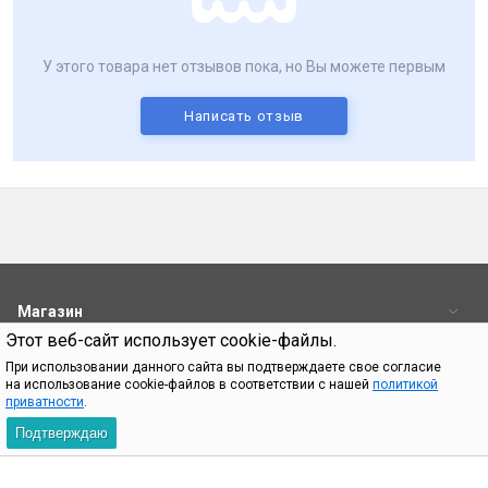
У этого товара нет отзывов пока, но Вы можете первым
Написать отзыв
Магазин
Этот веб-сайт использует cookie-файлы.
Пользователям
При использовании данного сайта вы подтверждаете свое согласие
на использование cookie-файлов в соответствии с нашей
политикой
Контакты
приватности
.
Подтверждаю
При использовании материалов с сайта shop.bq.ru обязательно
указание прямой ссылки на источник.