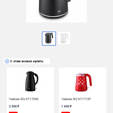
С этим можно купить:
Чайник BQ KT1709S
Чайник BQ KT1713P
2 390
1 490
₽
₽