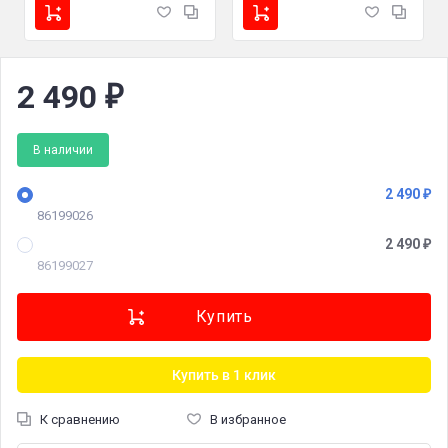
2 490
₽
В наличии
2 490
₽
86199026
2 490
₽
86199027
Купить в 1 клик
К сравнению
В избранное