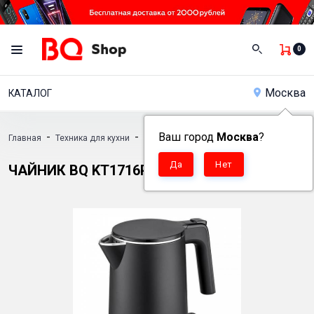
0
Москва
КАТАЛОГ
-
-
Ваш город
-
Москва
?
Главная
Техника для кухни
Электрочайники
Чайник BQ KT1716P
ЧАЙНИК BQ KT1716P