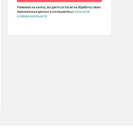
Нажимая на кнопку, вы даете согласие на обработку своих
персональных данных и соглашаетесь с
политикой
конфиденциальности
ка для снятия противня/решетки, инструкция по эксплуатации, гаранти
айник BQ KT1833G
Чайник BQ KT1830G
 490
1 990
₽
₽