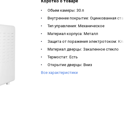
Коротко о товаре
Объем камеры:
30 л
Внутреннее покрытие:
Оцинкованная сталь
Тип управления:
Механическое
Материал корпуса:
Металл
Защита от поражения электротоком:
Класс I
Материал дверцы:
Закаленное стекло
Термостат:
Есть
Открытие дверцы:
Вниз
Все характеристики
Диапазон температур:
65-240°C
Частота тока:
50 Гц
Размеры изделия (ШxВxГ):
487 x 299 x 384 мм
Рабочая камера (ШxВxГ):
349 x 247.5 x 322 мм
Напряжение:
230 В
Мощность:
1500 Вт
Длина сетевого шнура:
0,9 м
Количество режимов приготовления:
3