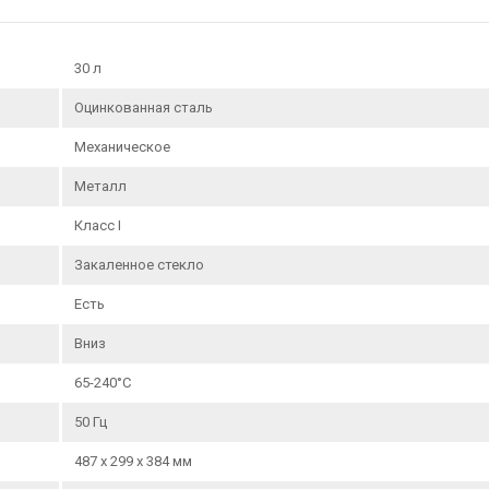
30 л
Оцинкованная сталь
Механическое
Металл
Класс I
Закаленное стекло
Есть
Вниз
65-240°C
50 Гц
487 x 299 x 384 мм