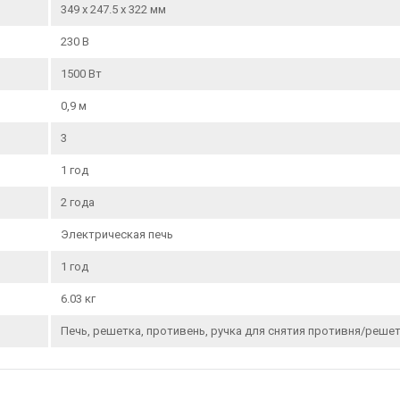
349 x 247.5 x 322 мм
230 В
1500 Вт
0,9 м
3
1 год
2 года
Электрическая печь
1 год
6.03 кг
Печь, решетка, противень, ручка для снятия противня/решет