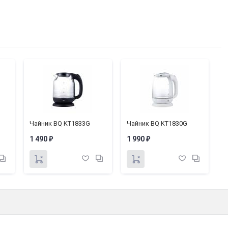
Гарантия1:
1 год
Срок службы:
2 года
Тип:
Электрическая печь
Гарантия:
1 год
Вес:
6.03 кг
Комплектация:
Печь, решетка, противень, руч
Чайник BQ KT1833G
Чайник BQ KT1830G
Ч
1 490
1 990
1
₽
₽