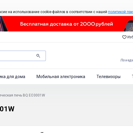
асие на использование cookie-файлов в соответствии с нашей
политикой при
Изб
Понеде
ика для дома
Мобильная электроника
Телевизоры
ическая печь BQ EO3001W
001W