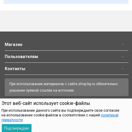
Магазин
Пользователям
Контакты
При использовании материалов с сайта shop.bq.ru обязательно
указание прямой ссылки на источник.
Этот веб-сайт использует cookie-файлы.
Пн—Пт 09:00-18:00
8 (800) 500 32 90
При использовании данного сайта вы подтверждаете свое согласие
на использование cookie-файлов в соответствии с нашей
политикой
приватности
.
Официальный интернет-магазин BQ.
Все права защищены.
© 2026
Подтверждаю