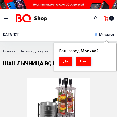
0
Москва
КАТАЛОГ
-
-
Ваш город
Москва
-
?
Главная
Техника для кухни
Электрошашлычницы
Шашлычница BQ
ШАШЛЫЧНИЦА BQ BBQ1000