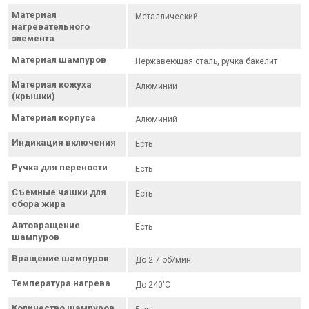
Материал
Металлический
нагревательного
элемента
Материал шампуров
Нержавеющая сталь, ручка бакелит
Материал кожуха
Алюминий
(крышки)
Материал корпуса
Алюминий
Индикация включения
Есть
Ручка для перености
Есть
Съемные чашки для
Есть
сбора жира
Автовращение
Есть
шампуров
Вращение шампуров
До 2.7 об/мин
Температура нагрева
До 240'C
Количество шампуров