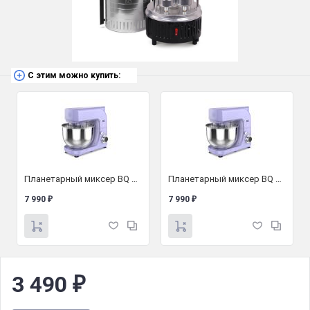
С этим можно купить:
Планетарный миксер BQ MX621
Планетарный миксер BQ MX621
7 990
7 990
₽
₽
3 490
₽