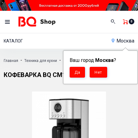
0
Москва
КАТАЛОГ
-
-
Ваш город
-
Москва
?
Главная
Техника для кухни
Кофеварки
Кофеварка BQ CM1007
КОФЕВАРКА BQ CM1007