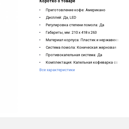
Коротко о товаре
Приготовление кофе:
Американо
Дисплей:
Да, LED
Регулировка степени помола:
Да
Габариты, мм:
210 x 418 x 263
Материал корпуса:
Пластик и нержавеющая с
Система помола:
Коническая жерновая
Противокапельная система:
Да
Комплектация:
Капельная кофеварка со встрое
Все характеристики
Тип кофемолки:
Электрическая
Градуировка кувшина:
Да
Автоматическое отключение:
Да, после 40 ми
Тип кофеварки:
Капельная со встроенной ко
Поддержание температуры:
Да
Прорезиненные ножки:
Да
Звуковой индикатор:
Да, когда кофе будет го
Защита от перегрева:
Да