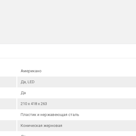
Вес нетто, кг:
Прибл. 4.68 кг
Гарантийный талон:
Да
Тип управления:
Электромеханический
Материал ножей:
Нержавеющая сталь
Руководство по эксплуатации:
Да
Защита от поражения электротоком:
Класс II
Количество степеней помола:
7
Напряжение В, частота тока, Гц:
230 В, 50 Гц
Американо
Да, LED
Да
210 x 418 x 263
Пластик и нержавеющая сталь
Коническая жерновая