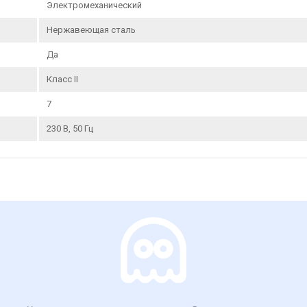
Электромеханический
Нержавеющая сталь
Да
Класс II
7
230 В, 50 Гц