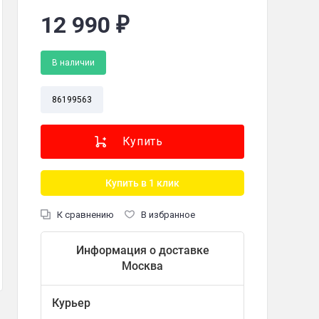
12 990
₽
В наличии
таль
86199563
нной кофемолкой - 1 шт; Кувшин - 1 шт; Мерная ложка - 1 шт; Фильтр - 
Купить в 1 клик
нут
К сравнению
В избранное
фемолкой
Информация о доставке
Москва
тов, при нажатии на кнопки
Курьер