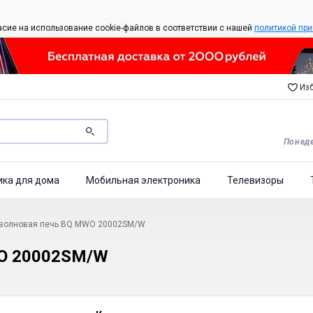
асие на использование cookie-файлов в соответствии с нашей
политикой при
Изб
Понеде
ика для дома
Мобильная электроника
Телевизоры
волновая печь BQ MWO 20002SM/W
O 20002SM/W