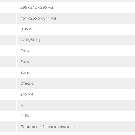
295 х 212 х 296 мм
451 х 256,5 х 341 мм
0,85 м
220В/50 Гц
Есть
Есть
Есть
Стекло
245 мм
5
1150
Поворотный переключатель