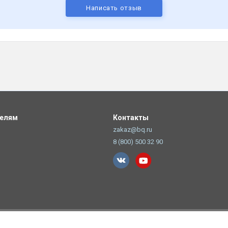
Написать отзыв
телям
Контакты
zakaz@bq.ru
8 (800) 500 32 90
но указание прямой ссылки на источник.