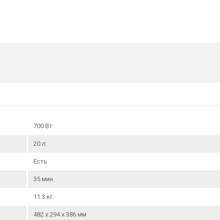
Потребляемая мощность (Вт):
1150
Вид управления микроволновой печью:
Повор
Внешний материал:
Сталь
Срок службы:
2 года
Гарантия1:
1 год
Тип:
Микроволновая печь
Гарантия:
1 год
700 Вт
20 л
Есть
35 мин
11.3 кг
482 х 294 х 386 мм