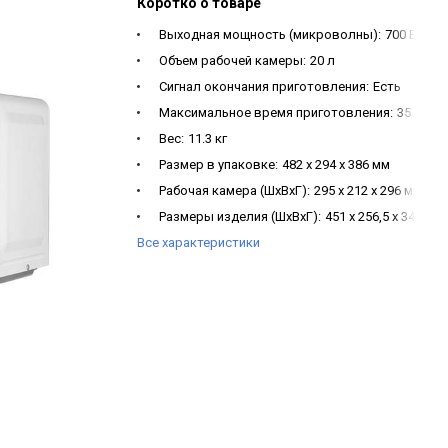
Коротко о товаре
Выходная мощность (микроволны):
700 Вт
Объем рабочей камеры:
20 л
Сигнал окончания приготовления:
Есть
Максимальное время приготовления:
35 мин
Вес:
11.3 кг
Размер в упаковке:
482 х 294 х 386 мм
Рабочая камера (ШxВxГ):
295 х 212 х 296 мм
Размеры изделия (ШxВxГ):
451 х 256,5 х 341 мм
Все характеристики
Длина электрошнура:
0,85 м
Источник питания:
220В/50 Гц
Функция разморозки:
Есть
Таймер:
Есть
Внутреннее освещение:
Есть
Материал поворотного стола:
Стекло
Диаметр поворотного стола:
245 мм
Кол-во уровней мощности:
5