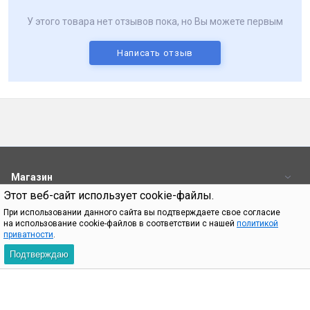
У этого товара нет отзывов пока, но Вы можете первым
Написать отзыв
Магазин
Этот веб-сайт использует cookie-файлы.
Пользователям
При использовании данного сайта вы подтверждаете свое согласие
на использование cookie-файлов в соответствии с нашей
политикой
Контакты
приватности
.
Подтверждаю
При использовании материалов с сайта shop.bq.ru обязательно
указание прямой ссылки на источник.