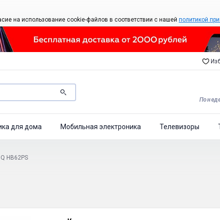
асие на использование cookie-файлов в соответствии с нашей
политикой при
Изб
Понеде
ика для дома
Мобильная электроника
Телевизоры
BQ HB62PS