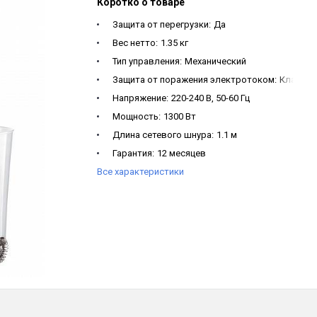
Коротко о товаре
Защита от перегрузки:
Да
Вес нетто:
1.35 кг
Тип управления:
Механический
Защита от поражения электротоком:
Класс II
Напряжение:
220-240 В, 50-60 Гц
Мощность:
1300 Вт
Длина сетевого шнура:
1.1 м
Гарантия:
12 месяцев
Все характеристики
Внешние размеры (ШхВхГ), мм:
65 * 390 * 65 мм
Комплектация:
Блендер, насадка-блендер, на
Количество скоростей:
2