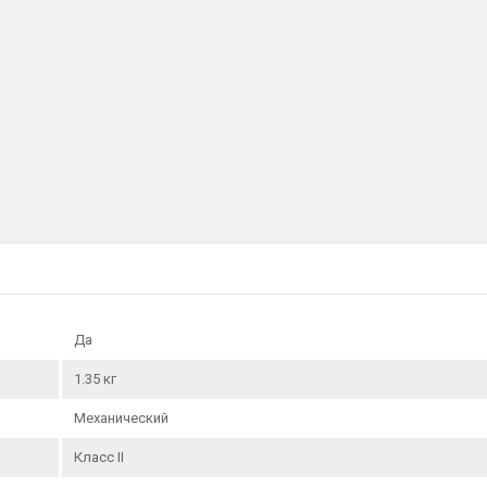
Да
1.35 кг
Механический
Класс II