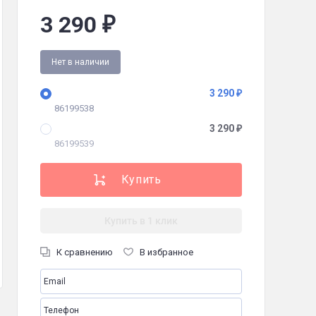
3 290
₽
Нет в наличии
3 290
₽
86199538
3 290
₽
86199539
садка-венчик, мерный стакан, чаша измельчителя с крышкой, руководст
Купить в 1 клик
К сравнению
В избранное