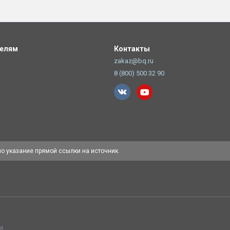
телям
Контакты
zakaz@bq.ru
8 (800) 500 32 90
но указание прямой ссылки на источник.
ы.