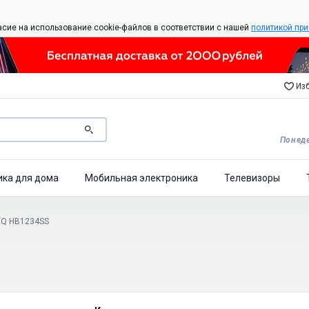
асие на использование cookie-файлов в соответствии с нашей
политикой при
Изб
Понеде
ика для дома
Мобильная электроника
Телевизоры
BQ HB1234SS