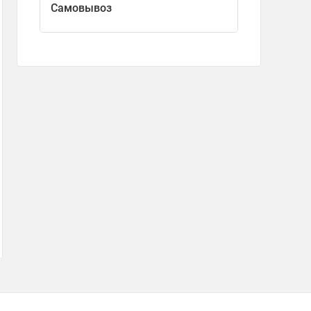
Самовывоз
 крышкой, насадка-венчик, насадка-блендер, мерный стакан, руководст
Планетарный миксер BQ MX620
2 990
₽