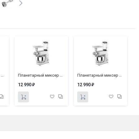
Уровень шума:
70 дБ
Длина сетевого шнура:
1.2 м
Защита от перегрузки:
Есть
Защита от поражения током:
Класс II
Комплектация:
Блендер, чаша измельчителя с
Гарантия1:
1 год
Габариты (ШxВxГ):
65 х 382 х 65 мм
Вес нетто:
1.5 кг
Планетарный миксер BQ MX620
Планетарный миксер BQ MX620
Планетарный миксер BQ MX620
12 990
12 990
1
₽
₽