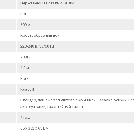
Нержавеющая сталь AISI 304
Есть
600 мл
Крестообразный нож
220-240 В, 50/60 Гц
70 дБ
1.2 м
Есть
Класс II
Блендер, чаша измельчителя с крышкой, насадка-венчик, на
эксплуатации, гарантийный талон
1 год
65 х 382 х 65 мм