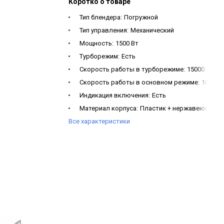
Коротко о товаре
Тип блендера:
Погружной
Тип управления:
Механический
Мощность:
1500 Вт
Турборежим:
Есть
Скорость работы в турборежиме:
15000 об/м
Скорость работы в основном режиме:
10000 
Индикация включения:
Есть
Материал корпуса:
Пластик + нержавеющая с
Все характеристики
Материал чаши:
Пластик
Объем чаши:
860 мл
Чаша с измельчителем:
Есть
Материал лезвия:
Нержавеющая сталь AISI 30
Мерный стакан:
Есть
Объем мерного стакана:
600 мл
Форма ножа:
Крестообразный нож
Напряжение В, частота тока Гц:
220-240 В, 50/6