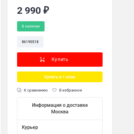
2 990
₽
В наличии
ин
86190518
об/мин
таль
Купить в 1 клик
К сравнению
В избранное
4
Информация о доставке
Москва
Курьер
0 Гц