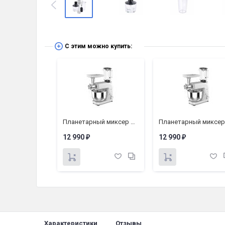
С этим можно купить:
Планетарный миксер BQ MX620
Планетарный миксер BQ MX620
12 990
12 990
₽
₽
Характеристики
Отзывы