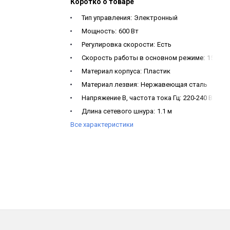
Коротко о товаре
Тип управления:
Электронный
Мощность:
600 Вт
Регулировка скорости:
Есть
Скорость работы в основном режиме:
15000 
Материал корпуса:
Пластик
Материал лезвия:
Нержавеющая сталь
Напряжение В, частота тока Гц:
220-240 В, 50/6
Длина сетевого шнура:
1.1 м
Все характеристики
Защита от поражения током:
Класс II
Комплектация:
Блендер, насадка-блендер, ин
Вес изделия нетто, кг:
493 г
Гарантия1:
1 год
Габариты (ШxВxГ):
76.5 x 388 x 64 мм
Вес нетто:
493 г