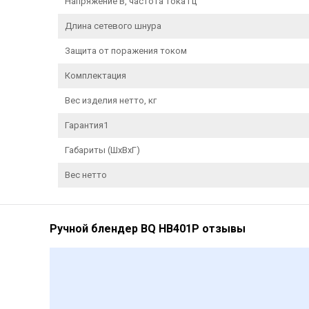
Напряжение В, частота тока Гц
Длина сетевого шнура
Защита от поражения током
Комплектация
Вес изделия нетто, кг
Гарантия1
Габариты (ШxВxГ)
Вес нетто
Ручной блендер BQ HB401P отзывы