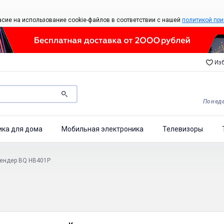
асие на использование cookie-файлов в соответствии с нашей
политикой при
Изб
Понеде
ика для дома
Мобильная электроника
Телевизоры
лендер BQ HB401P