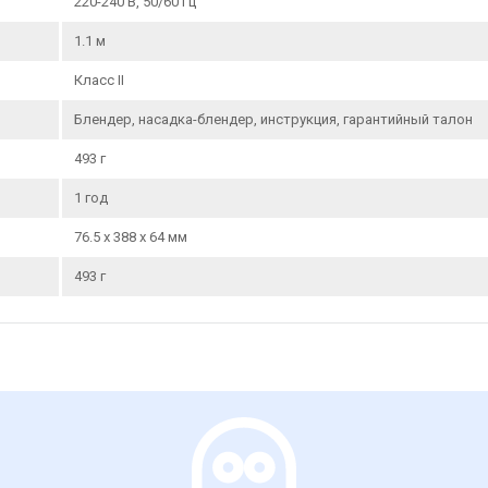
220-240 В, 50/60 Гц
1.1 м
Класс II
Блендер, насадка-блендер, инструкция, гарантийный талон
493 г
1 год
76.5 x 388 x 64 мм
493 г