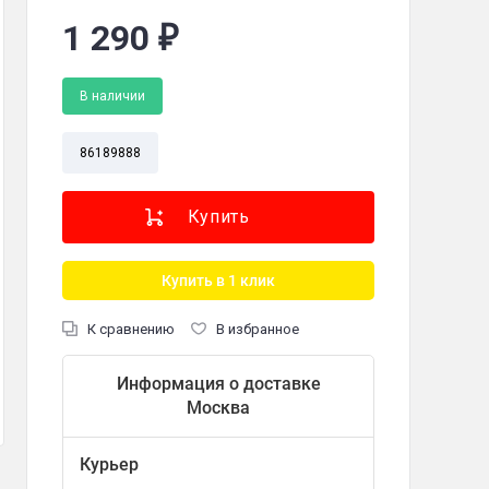
1 290
₽
В наличии
об/мин
86189888
0 Гц
Купить в 1 клик
струкция, гарантийный талон
К сравнению
В избранное
Информация о доставке
Москва
Курьер