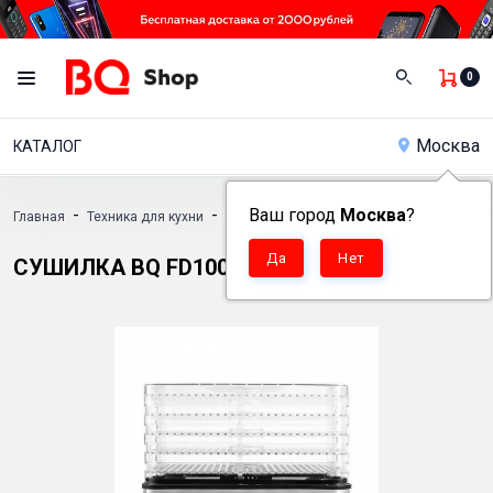
0
Москва
КАТАЛОГ
-
-
Ваш город
-
Москва
?
Главная
Техника для кухни
Сушилки
Сушилка BQ FD1003
СУШИЛКА BQ FD1003