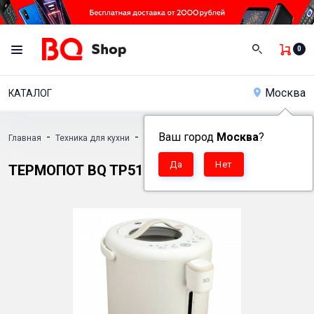
0
Москва
КАТАЛОГ
-
-
Ваш город
-
Москва
?
Главная
Техника для кухни
Термопоты
Термопот BQ TP514
ТЕРМОПОТ BQ TP514