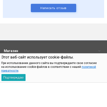
Написать отзыв
Магазин
Этот веб-сайт использует cookie-файлы.
Пользователям
При использовании данного сайта вы подтверждаете свое согласие
на использование cookie-файлов в соответствии с нашей
политикой
Контакты
приватности
.
Подтверждаю
При использовании материалов с сайта shop.bq.ru обязательно
указание прямой ссылки на источник.
Пн—Пт 09:00-18:00
8 (800) 500 32 90