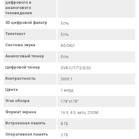
цифрового и
аналогового
телевидения
3D цифровой фильтр
Есть
Телетекст
Есть
Система звука
BG/DK/I
Аналоговый тюнер
Есть
Цифровой тюнер
DVB-C/T/T2/S/S2
Контрастность
5000:1
Цвета
1 млрд
Угол обзора
178°х178°
Формат экрана
16:9, 4:3, авто, ZOOM
Встроенная память
8 ГБ
Оперативная память
2 ГБ