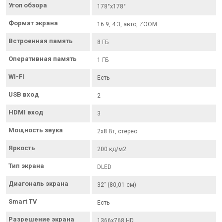
Угол обзора
178°х178°
Формат экрана
16:9, 4:3, авто, ZOOM
Встроенная память
8 ГБ
Оперативная память
1 ГБ
WI-FI
Есть
USB вход
2
HDMI вход
3
Мощность звука
2х8 Вт, стерео
Яркость
200 кд/м2
Тип экрана
DLED
Диагональ экрана
32" (80,01 см)
Smart TV
Есть
Разрешение экрана
1366x768 HD