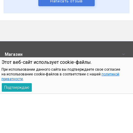
Написать отзыв
Магазин
Этот веб-сайт использует cookie-файлы.
Пользователям
При использовании данного сайта вы подтверждаете свое согласие
на использование cookie-файлов в соответствии с нашей
политикой
Контакты
приватности
.
Подтверждаю
При использовании материалов с сайта shop.bq.ru обязательно
указание прямой ссылки на источник.
Пн—Пт 09:00-18:00
8 (800) 500 32 90