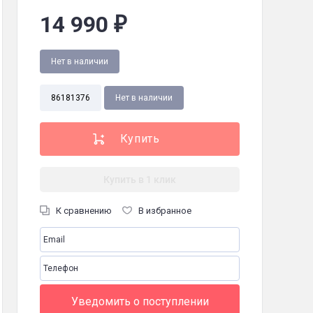
14 990
₽
1 х 180 мм
 х 425 х 88 мм
евизор, винты крепления подставки, пульт дистанционного управления,
Нет в наличии
3, 2х8 Вт стерео, DVB-C/T/T2/S2, 16,7 миллионов цветов
86181376
Нет в наличии
Купить в 1 клик
ь
К сравнению
В избранное
идения:
Есть
Уведомить о поступлении