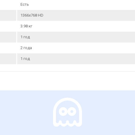
Есть
1366x768 HD
3.98 кг
1 год
2 года
1 год