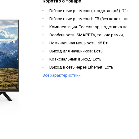
Коротко о товаре
Габаритные размеры (с подставкой):
724 х 47
Габаритные размеры ШГВ (без подставки):
724
Комплектация:
Телевизор, подставка под тел
Особенности:
SMART TV, тонкие рамки, HDMI x 
Номинальная мощность:
65 Вт
Выход для наушников:
Есть
Коаксиальный выход:
Есть
Выход в сеть через Ethernet:
Есть
Все характеристики
Композитный AV вход:
Есть
Компонентный вход:
Нет
Вход антенны спутникового телевидения:
Ест
Вход антенны цифрового и аналогового телев
3D цифровой фильтр:
Есть
Телетекст:
Есть
Система звука:
BG/DK/I
Аналоговый тюнер:
Есть