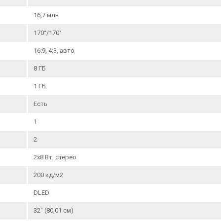
16,7 млн
170°/170°
16:9, 4:3, авто
8 ГБ
1 ГБ
Есть
1
2
2х8 Вт, стерео
200 кд/м2
DLED
32" (80,01 см)