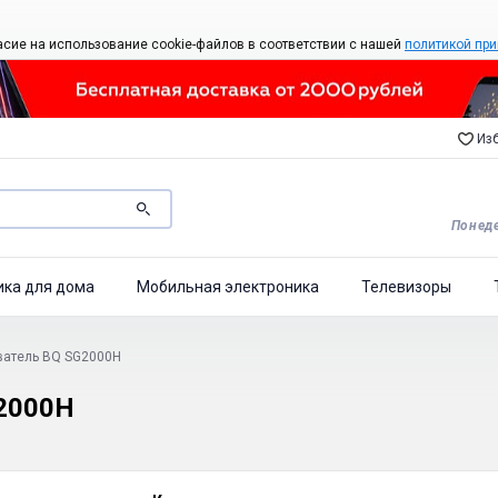
асие на использование cookie-файлов в соответствии с нашей
политикой при
Изб
Понеде
ика для дома
Мобильная электроника
Телевизоры
ватель BQ SG2000H
2000H