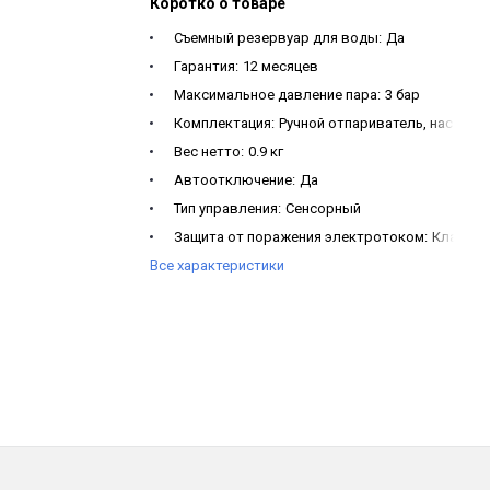
Коротко о товаре
Съемный резервуар для воды:
Да
Гарантия:
12 месяцев
Максимальное давление пара:
3 бар
Комплектация:
Ручной отпариватель, насадка
Вес нетто:
0.9 кг
Автоотключение:
Да
Тип управления:
Сенсорный
Защита от поражения электротоком:
Класс I
Все характеристики
Функция самоочистки:
Да
Напряжение:
220-240 В, 50-60 Гц
Мощность:
1900 Вт
Габариты, мм:
119 x 281 x 154
Материал корпуса:
Пластик
Объем резервуара для воды:
300 мл