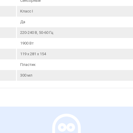
Сенсорный
Класс I
Да
220-240 В, 50-60 Гц
1900 Вт
119 x 281 x 154
Пластик
300 мл