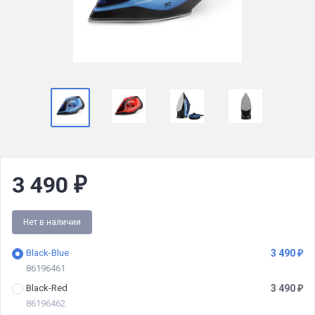
3 490
₽
Нет в наличии
Black-Blue
3 490
₽
86196461
Black-Red
3 490
₽
86196462