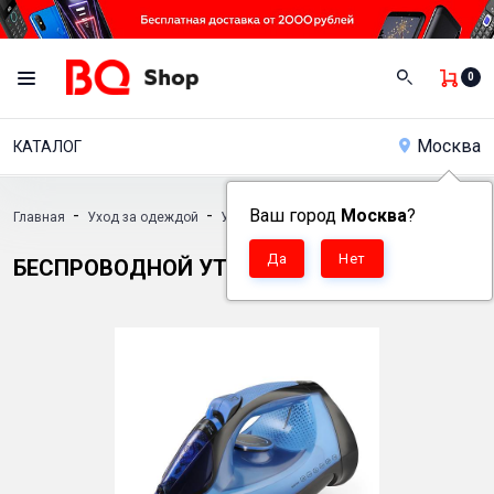
0
Москва
КАТАЛОГ
-
-
Ваш город
-
Москва
?
Главная
Уход за одеждой
Утюги
Беспроводной утюг BQ SIC1001
БЕСПРОВОДНОЙ УТЮГ BQ SIC1001