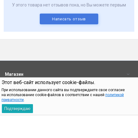
У этого товара нет отзывов пока, но Вы можете первым
Написать отзыв
Магазин
Этот веб-сайт использует cookie-файлы.
Пользователям
При использовании данного сайта вы подтверждаете свое согласие
на использование cookie-файлов в соответствии с нашей
политикой
Контакты
приватности
.
Подтверждаю
При использовании материалов с сайта shop.bq.ru обязательно
указание прямой ссылки на источник.
Пн—Пт 09:00-18:00
8 (800) 500 32 90