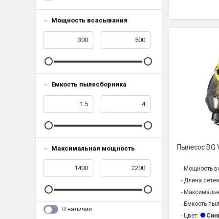
- Тип трубки:
Мощность всасывания
- Тип уборки:
- Материал тр
- Управление
- Защита от 
- Автосматыв
- Комбиниров
Емкость пылесборника
- Щелевая на
- Моющийся, 
- Размер изд
- Напряжение
- Уровень шум
Пылесос BQ
Максимальная мощность
- Гарантия1:
1
- Срок службы
- Мощность в
- Длина сете
- Максималь
- Емкость пы
В наличии
- Цвет:
Син