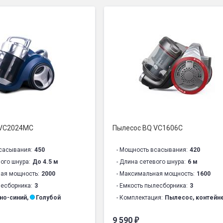
 VC2024MC
Пылесос BQ VC1606C
сасывания:
450
- Мощность всасывания:
420
вого шнура:
До 4.5 м
- Длина сетевого шнура:
6 м
ная мощность:
2000
- Максимальная мощность:
1600
лесборника:
3
- Емкость пылесборника:
3
но-синий
,
Голубой
- Комплектация:
Пылесос, контейне
ия:
Пылесос, контейнер для сбора пыли, шланг, телескопическая трубка, 
- Тип пылесборника:
Пылесос цикло
9 590
₽
орника:
Мультициклон
- Тип трубки:
Телескопическая