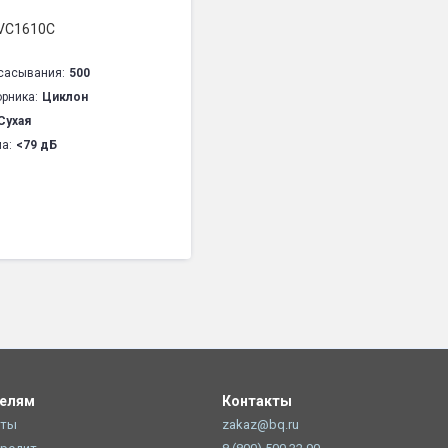
 VC1610C
сасывания:
500
орника:
Циклон
Сухая
а:
<79 дБ
телям
Контакты
оты
zakaz@bq.ru