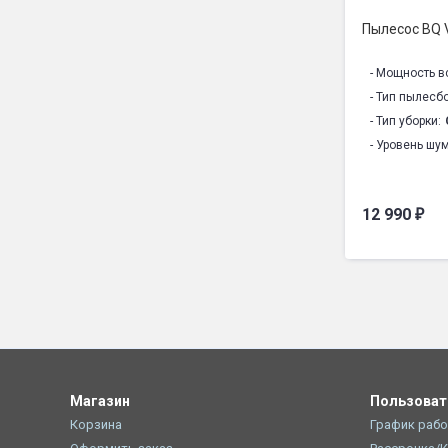
Пылесос BQ
- Мощность в
- Тип пылесб
- Тип уборки:
- Уровень шум
12 990
₽
Магазин
Пользова
Корзина
График раб