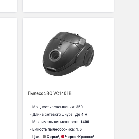
- Тип трубки:
Телескопическая
- Тип уборки:
Сухая
:
Класс II
- Материал трубки:
Хромированная
сть
- Управление мощностью:
Корпус
ьтр:
Есть
- Защита от поражения электротоком:
Класс II
 х 310 мм
- Автосматывание сетевого шнура:
Есть
- Комбинированная щетка для пола / ковра:
Есть
- Щелевая насадка:
Есть
- Моющийся, антибактериальный фильтр:
Есть
- Размер изделия (ШхВхГ):
360 х 245 х 265 мм
- Напряжение:
220-240 В, 50/60 Гц
- Уровень шума:
＜78 дБ
Пылесос BQ VC1401B
- Гарантия1:
1 год
- Срок службы:
2 года
- Мощность всасывания:
350
- Длина сетевого шнура:
До 4 м
- Максимальная мощность:
1400
- Емкость пылесборника:
1.5
- Цвет:
Серый
,
Черно-Красный