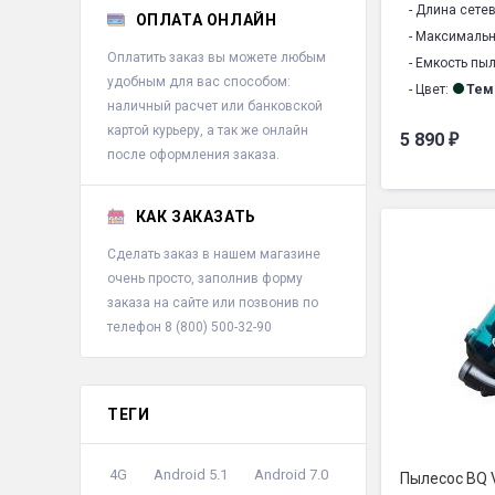
- Длина сете
ОПЛАТА ОНЛАЙН
- Максималь
Оплатить заказ вы можете любым
- Емкость пы
удобным для вас способом:
- Цвет:
Тем
наличный расчет или банковской
- Тип пылесб
картой курьеру, а так же онлайн
5 890
₽
- Тип трубки:
после оформления заказа.
- Тип уборки:
- Материал тр
КАК ЗАКАЗАТЬ
- Управление
- Защита от 
Сделать заказ в нашем магазине
- Автосматыв
очень просто, заполнив форму
- Комбиниров
заказа на сайте или позвонив по
телефон 8 (800) 500-32-90
- Щелевая на
- Моющийся, 
- Размер изд
- Напряжение
ТЕГИ
- Уровень шум
- Гарантия1:
1
4G
Android 5.1
Android 7.0
Пылесос BQ
- Срок службы