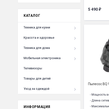
- Тип пылесб
5 490
₽
- Тип трубки:
КАТАЛОГ
- Тип уборки:
- Материал тр
Техника для кухни
- Управление
- Защита от 
Красота и здоровье
- Автосматыв
- Комбиниров
Техника для дома
- Щелевая на
- Моющийся, 
Мобильная электроника
- Размер изд
Телевизоры
- Напряжение
- Уровень шум
Товары для детей
- Гарантия1:
1
Пылесос BQ
- Срок службы
Уход за одеждой
- Мощность в
- Длина сете
- Максималь
ИНФОРМАЦИЯ