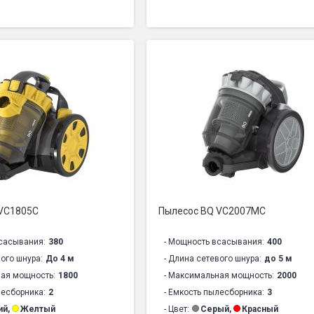
Телескопическая
- Материал трубки:
Сталь
Сухая
- Управление мощностью:
Кнопки
убки:
Хромированная
- Защита от поражения электротоком
 мощностью:
Корпус
- Автосматывание сетевого шнура:
Е
поражения электротоком:
Класс II
- Моющийся, антибактериальный фил
ание сетевого шнура:
Есть
- Размер изделия (ШхВхГ):
410 х 276
анная щетка для пола / ковра:
Есть
- Напряжение:
220-240 В, 50/60 Гц
садка:
Есть
- Уровень шума:
80 дБ
антибактериальный фильтр:
Есть
елия (ШхВхГ):
356 х 243 х 304 мм
:
220-240 В, 50/60 Гц
а:
<80 дБ
 VC1805C
Пылесос BQ VC2007MC
 год
:
2 года
сасывания:
380
- Мощность всасывания:
400
вого шнура:
До 4 м
- Длина сетевого шнура:
до 5 м
ная мощность:
1800
- Максимальная мощность:
2000
лесборника:
2
- Емкость пылесборника:
3
ий
,
Желтый
- Цвет:
Серый
,
Красный