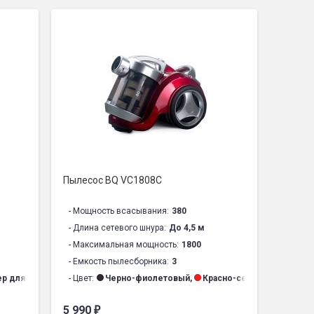
Пылесос BQ VC1808C
- Мощность всасывания:
380
- Длина сетевого шнура:
До 4,5 м
- Максимальная мощность:
1800
- Емкость пылесборника:
3
р для сбора пыли, шланг, телескопическая трубка, щелевая насадка, ще
- Цвет:
Черно-фиолетовый
,
Красно-серый
щелевая насадка (2 в 1), комбинированная насадка пол/ковер, руководст
нного типа
- Комплектация:
Пылесос, контейнер для сбора пыли, шлан
5 990
₽
- Тип пылесборника:
Циклон