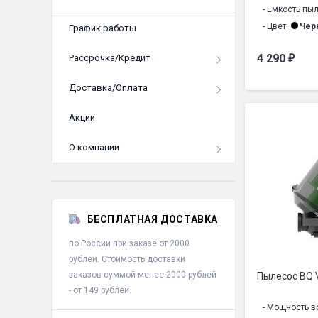
- Емкость пы
- Цвет:
Чер
График работы
- Тип пылесб
4 290
Рассрочка/Кредит
₽
- Тип трубки:
- Тип уборки:
Доставка/Оплата
- Материал тр
- Защита от 
Акции
- Автосматыв
- Комбиниров
О компании
- Щелевая на
- Моющийся, 
- Размер изд
- Напряжение
БЕСПЛАТНАЯ ДОСТАВКА
- Уровень шум
по России при заказе от 2000
- Гарантия1:
1
рублей. Стоимость доставки
- Срок службы
заказов суммой менее 2000 рублей
Пылесос BQ
- от 149 рублей.
- Мощность в