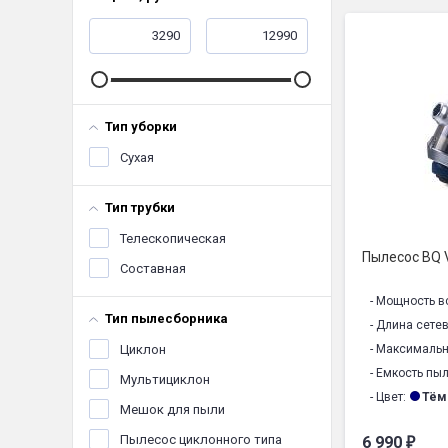
Тип уборки
Сухая
Тип трубки
Телескопическая
Пылесос BQ
Составная
- Мощность в
Тип пылесборника
- Длина сете
Циклон
- Максималь
- Емкость пы
Мультициклон
- Цвет:
Тём
Мешок для пыли
- Комплектац
Пылесос циклонного типа
6 990
₽
- Тип пылесб