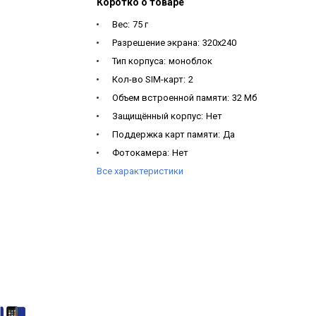
Коротко о товаре
Вес:
75 г
Разрешение экрана:
320х240
Тип корпуса:
моноблок
Кол-во SIM-карт:
2
Объем встроенной памяти:
32 Мб
Защищённый корпус:
Нет
Поддержка карт памяти:
Да
Фотокамера:
Нет
Все характеристики
FM-радио:
Да
Особенности:
FM-радио, есть вибро
Диагональ экрана:
2,4"
Емкость аккумулятора:
600 мАч
Цвет:
Черный
Срок службы:
2 года
Гарантия1:
1 год
Гарантия:
1 год