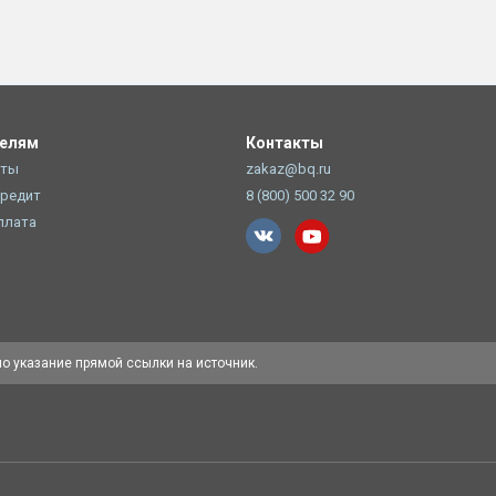
телям
Контакты
оты
zakaz@bq.ru
Кредит
8 (800) 500 32 90
плата
но указание прямой ссылки на источник.