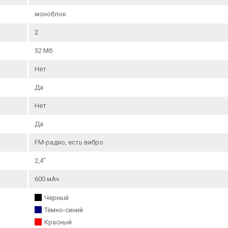
моноблок
2
32 Мб
Нет
Да
Нет
Да
FM-радио, есть вибро
2,4"
600 мАч
Черный
Тёмно-синий
Красный