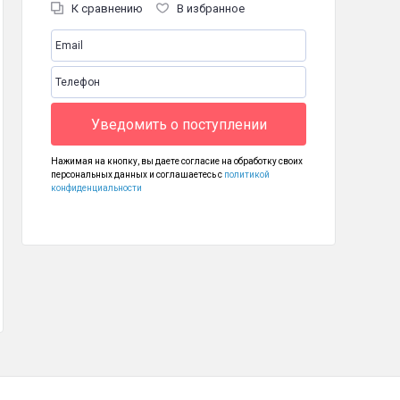
К сравнению
В избранное
Уведомить о поступлении
Нажимая на кнопку, вы даете согласие на обработку своих
персональных данных и соглашаетесь с
политикой
конфиденциальности
Аккумулятор для BQ 2817 Tank Quattro Power
Чайник BQ KT1707P Spartak Edition
Мясорубка 
70
2 190
6 490
₽
₽
₽