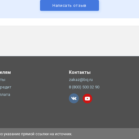
Написать отзыв
телям
Контакты
оты
zakaz@bq.ru
Кредит
8 (800) 500 32 90
плата
но указание прямой ссылки на источник.