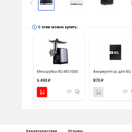
С этим можно купить:
Чайник BQ KT1707P Spartak Edition
Мясорубка BQ MG1000
6 490
870
₽
₽
Характеристики
Отзывы