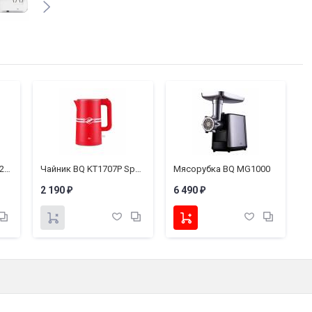
Аккумулятор для BQ 2817 Tank Quattro Power
Чайник BQ KT1707P Spartak Edition
Мясорубка BQ MG1000
2 190
6 490
8
₽
₽