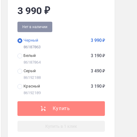
3 990
₽
0
Нет в наличии
Черный
3 990
₽
мм
86187863
Белый
3 190
₽
86187864
мазным напылением
Серый
3 490
₽
86192188
Красный
3 190
₽
86192189
Купить в 1 клик