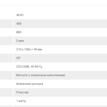
40 Вт
400
800
2 мин
210 х 100х × 90 мм
20°
220-240В, 50-60 Гц
Металл с алмазным напылением
Алмазная крошка
Пластик
1 метр