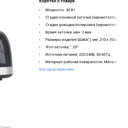
Коротко о товаре
Мощность:
40 Вт
Cтадия основной заточки (зернистость):
400
Стадия доводки/полировки (зернистость):
80
Время заточки, мин:
2 мин
Размеры изделия (ШxВxГ), мм:
210 х 100х × 90 
Угол заточки,°:
20°
Источник питания:
220-240В, 50-60 Гц
Материал рабочей поверхности:
Металл с ал
Все характеристики
Материал абразива:
Алмазная крошка
Материал корпуса:
Пластик
Длина сетевого шнура:
1 метр
Магнит для металлической стружки:
Да
Вес изделия нетто, кг:
1.03
Срок службы:
2 года
Гарантия1:
1 год
Гарантия:
1 год