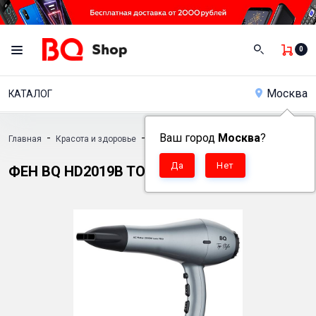
0
Москва
КАТАЛОГ
-
-
Ваш город
-
Москва
?
Главная
Красота и здоровье
Фены
Фен BQ HD2019B TOP STYLE C
ФЕН BQ HD2019B TOP STYLE COLLECTION