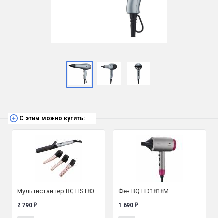
С этим можно купить:
Мультистайлер BQ HST8030
Фен BQ HD1818M
2 790
1 690
₽
₽