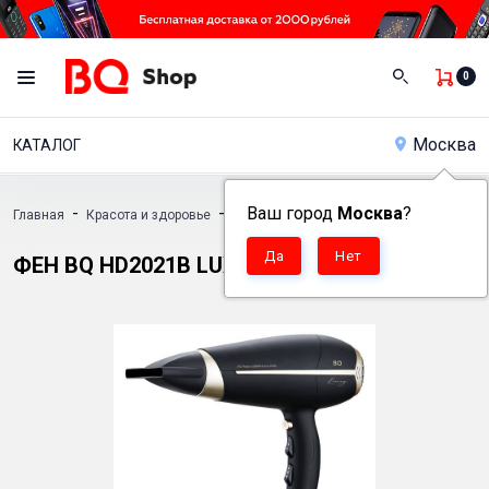
0
Москва
КАТАЛОГ
-
-
Ваш город
-
Москва
?
Главная
Красота и здоровье
Фены
Фен BQ HD2021B LUXURY COLL
ФЕН BQ HD2021B LUXURY COLLECTION