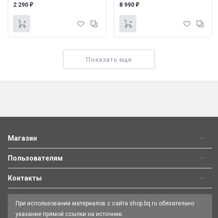
2 290
8 990
₽
₽
Показать еще
Выпрямитель BQ HS2021
Мультистайлер BQ HST8011 LUXURY COLLECTION
1 590
1 090
₽
₽
Магазин
Пользователям
Контакты
При использовании материалов с сайта shop.bq.ru обязательно
указание прямой ссылки на источник.