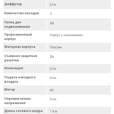
Диффузор
Есть
Количество насадок
2
Петля для
Да
подвешивания
Прорезиненный
Корпус с напылением
корпус
Материал корпуса
Пластик
Съемная защитная
Да
решетка
Ионизация
Есть
Подача холодного
Есть
воздуха
Мотор
AC
Переключатель
Есть
напряжения
Длина сетевого шнура
1.8 м