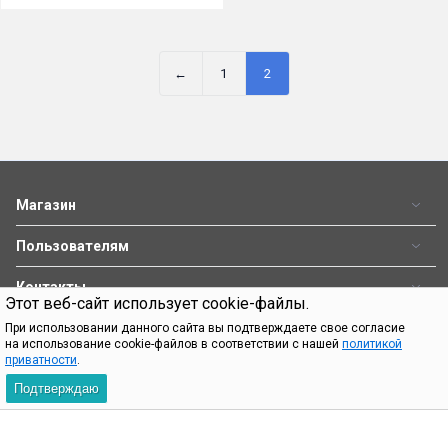
←
1
2
Магазин
Пользователям
Контакты
Этот веб-сайт использует cookie-файлы.
При использовании данного сайта вы подтверждаете свое согласие
При использовании материалов с сайта shop.bq.ru обязательно
на использование cookie-файлов в соответствии с нашей
политикой
приватности
.
указание прямой ссылки на источник.
Подтверждаю
Пн—Пт 09:00-18:00
8 (800) 500 32 90