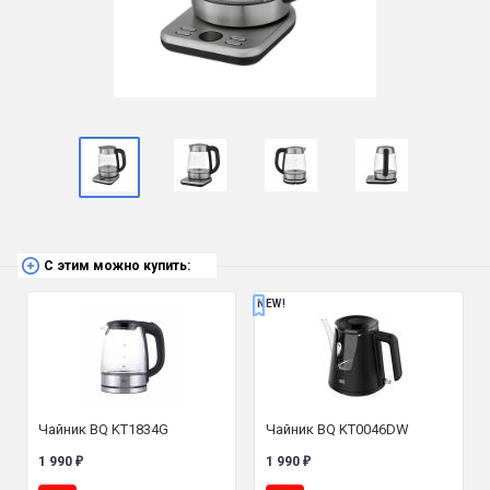
С этим можно купить:
NEW!
Чайник BQ KT1834G
Чайник BQ KT0046DW
1 990
1 990
₽
₽