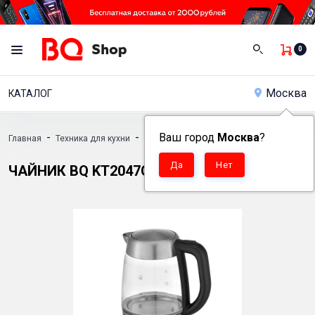
0
Москва
КАТАЛОГ
-
-
Ваш город
-
Москва
?
Главная
Техника для кухни
Электрочайники
Чайник BQ KT2047G
ЧАЙНИК BQ KT2047G