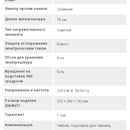
Фильтр против накипи
Съемный
Длина электрошнура
70 см
Тип нагревательного
Скрытый
элемента
Защита от поражения
Класс I
электрическим током
Отсек для хранения
Есть
электрошнура
Вращение на
Есть
подставке 360
градусов
Напряжение и частота
220-240 В, 50/60 Гц
Размер изделия
232 × 290 × 192 мм
(ШхВхГ)
Гарантия1
1 год
Комплектация
Чайник, подставка для чайника,