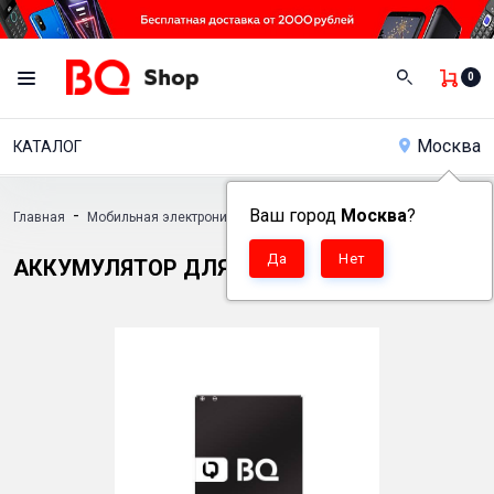
0
Москва
КАТАЛОГ
-
Ваш город
-
Москва
-
?
-
Главная
Мобильная электроника
Аксессуары
Аккумуляторы
Ак
АККУМУЛЯТОР ДЛЯ BQ 1805 STEP