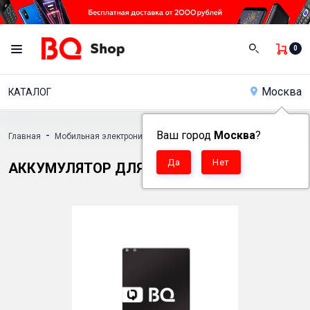
0
Москва
КАТАЛОГ
-
Ваш город
-
Москва
-
?
-
Главная
Мобильная электроника
Аксессуары
Аккумуляторы
Ак
АККУМУЛЯТОР ДЛЯ BQ 1810 PIXEL