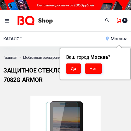
0
Москва
КАТАЛОГ
-
Ваш город
-
Москва
-
?
Главная
Мобильная электроника
Аксессуары
Защитное стекло дл
ЗАЩИТНОЕ СТЕКЛО ДЛЯ ПЛАНШЕТА BQ
7082G ARMOR