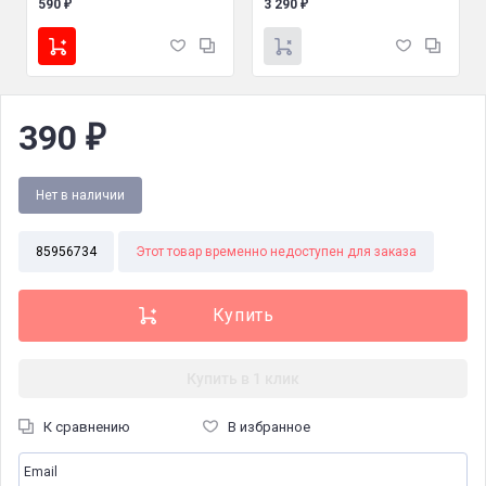
590
3 290
₽
₽
390
₽
Нет в наличии
85956734
Этот товар временно недоступен для заказа
Купить в 1 клик
К сравнению
В избранное