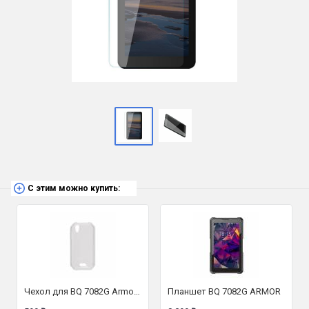
С этим можно купить:
Чехол для BQ 7082G Armor (силиконовый, прозрачный)
Планшет BQ 7082G ARMOR