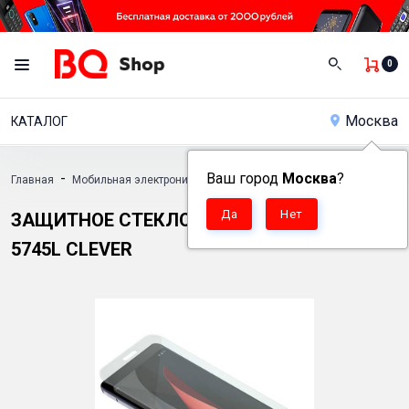
0
Москва
КАТАЛОГ
-
Ваш город
-
Москва
-
?
Главная
Мобильная электроника
Аксессуары
Защитное стекло дл
ЗАЩИТНОЕ СТЕКЛО ДЛЯ ТЕЛЕФОНА BQ
5745L CLEVER