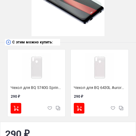
С этим можно купить:
Чехол для BQ 5740G Spring (силикон прозрачный)
Чехол для BQ 6430L Aurora (силикон прозрачный)
290
290
₽
₽
290
₽