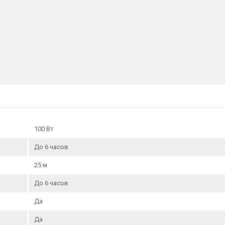
Вес нетто:
15.36 кг
Емкость батареи:
12 В, 7500 мАч
100 Вт
До 6 часов
25 м
До 6 часов
Да
Да