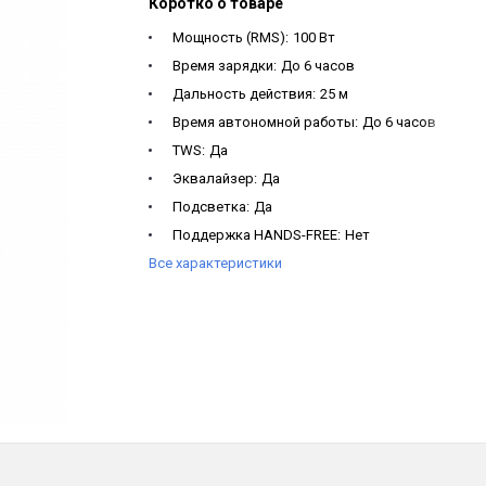
Коротко о товаре
Мощность (RMS):
100 Вт
Время зарядки:
До 6 часов
Дальность действия:
25 м
Время автономной работы:
До 6 часов
TWS:
Да
Эквалайзер:
Да
Подсветка:
Да
Поддержка HANDS-FREE:
Нет
Все характеристики
Влагозащита:
Нет
Функция Powerbank:
Да
Максимальный размер USB - накопителя:
128 
Bluetooth:
5.0+BDR+EDR
Комплектация:
Портативная акустика, AUX ка
Разъемы:
USB, AUX, Micro SD
Тип аккумулятора:
Lead-acid
Внешние размеры (ШхВхГ), мм:
370 х 337 х 852