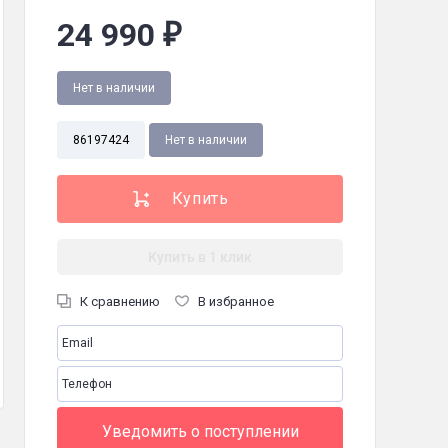
24 990
₽
Нет в наличии
86197424
Нет в наличии
Купить в 1 клик
ГБ
К сравнению
В избранное
бель, кабель для зарядки, беспроводной микрофон, пульт ДУ, руководст
 мм
Уведомить о поступлении