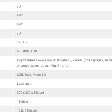
Да
Нет
Нет
Да
128 ГБ
5.0+BDR+EDR
Портативная акустика, AUX кабель, кабель для зарядки, бе
эксплуатации, гарантийный талон.
USB, AUX, Micro SD
Lead-acid
370 х 337 х 852 мм
15.36 кг
12 В, 7500 мАч