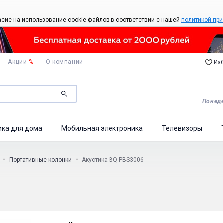
асие на использование cookie-файлов в соответствии с нашей
политикой при
Акции
%
О компании
Изб
Понеде
ика для дома
Мобильная электроника
Телевизоры
-
-
Портативные колонки
Акустика BQ PBS3006