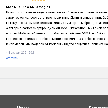
Моё мнение о 6630 Magic L
Ну вот,по истечение недели моё мнение об этом смартфоне:заявл
характеристики соответствуют реальным.Данный аппарат приобрёл
потому что;зачем мне переплачивать за импортный бренд,когда ес
А теперь о самом смартфоне,чем он хорош;качественный приём св
он меня.Мобильный интернет работает устойчиво.ОЗУ 3 гигабайта 
процессор,позволяет работать приложениям плавно без рывков
И как маленький подарок от компании BQ,это-защитная наклейка на
4 февраля 2021 20:31
ответить
Магазин
Пользова