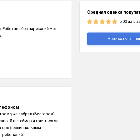
Средняя оценка покупа
5.00 из 5 
.Работает без нареканий.Нет
ю.
Написать отзы
елефоном
тром уже забрал (Белгород).
жно. Я не геймер и гоняться за
ык профессиональным
 требований.