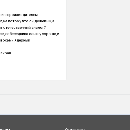
енные производителем
,не потому что он дешёвый,а
ть отечественный аналог?
язи,собеседника слышу хорошо,и
и восьми ядерный
 экран
телям
Контакты