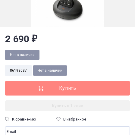
2 690
₽
Нет в наличии
86198037
Нет в наличии
Купить в 1 клик
К сравнению
В избранное