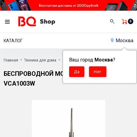
0
Москва
КАТАЛОГ
-
-
Ваш город
Москва
?
Главная
Техника для дома
Вертикальные пылесосы
-
Беспроводной моющий пылесос BQ VCA1003W
БЕСПРОВОДНОЙ МОЮЩИЙ ПЫЛЕСОС BQ
VCA1003W