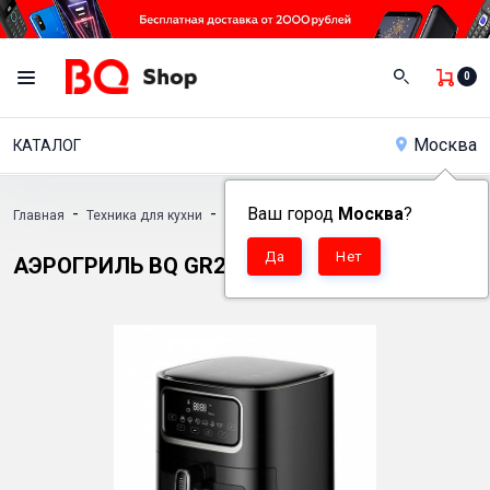
0
Москва
КАТАЛОГ
-
-
Ваш город
-
Москва
?
Главная
Техника для кухни
Аэрогрили
Аэрогриль BQ GR2003
АЭРОГРИЛЬ BQ GR2003