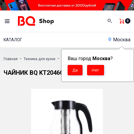
0
Москва
КАТАЛОГ
-
-
Ваш город
-
Москва
?
Главная
Техника для кухни
Электрочайники
Чайник BQ KT2046G
ЧАЙНИК BQ KT2046G