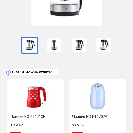
С этим можно купить:
Чайник BQ KT1713P
Чайник BQ KT1702P
1 490
1 690
₽
₽