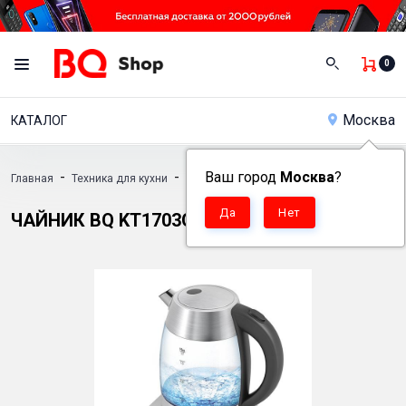
0
Москва
КАТАЛОГ
-
-
Ваш город
-
Москва
?
Главная
Техника для кухни
Электрочайники
Чайник BQ KT1703G
ЧАЙНИК BQ KT1703G