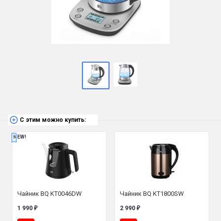
С этим можно купить:
NEW!
Чайник BQ KT0046DW
Чайник BQ KT1800SW
1 990
2 990
₽
₽