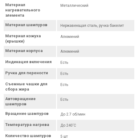
Материал
Металлический
нагревательного
элемента
Материал шампуров
Нержавеющая сталь, ручка бакелит
Материал кожуха
Алюминий
(крышки)
Материал корпуса
Алюминий
Индикация включения
Есть
Ручка для перености
Есть
Съемные чашки для
Есть
сбора жира
Автовращение
Есть
шампуров
Вращение шампуров
До 2.7 об/мин
Температура нагрева
До 240'C
Количество шампуров
5 шт