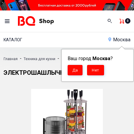
0
Москва
КАТАЛОГ
-
-
Ваш город
Москва
-
?
Главная
Техника для кухни
Электрошашлычницы
Электрошашлыч
ЭЛЕКТРОШАШЛЫЧНИЦА BQ BBQ1001