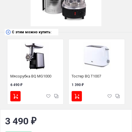
С этим можно купить:
Мясорубка BQ MG1000
Тостер BQ T1007
6 490
1 390
₽
₽
3 490
₽