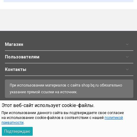
Магазин
Пользователям
Контакты
При использовании материалов с сайта shop.bq.ru обязательно
указание прямой ссылки на источник.
Этот веб-сайт использует cookie-файлы.
Пн—Пт 09:00-18:00
8 (800) 500 32 90
При использовании данного сайта вы подтверждаете свое согласие
на использование cookie-файлов в соответствии с нашей
политикой
приватности
.
Официальный интернет-магазин BQ.
Все права защищены.
© 2026
Подтверждаю