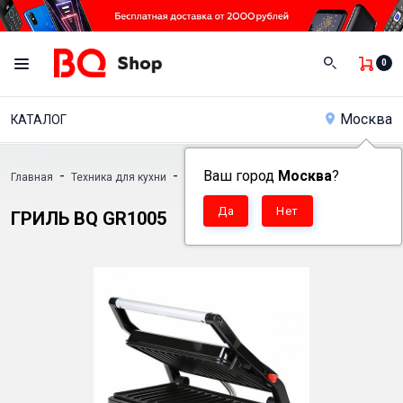
0
Москва
КАТАЛОГ
-
-
Ваш город
-
Москва
?
Главная
Техника для кухни
Грили
Гриль BQ GR1005
ГРИЛЬ BQ GR1005