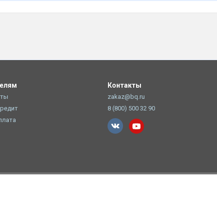
телям
Контакты
оты
zakaz@bq.ru
Кредит
8 (800) 500 32 90
плата
но указание прямой ссылки на источник.