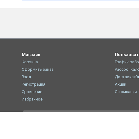
Магазин
Пользова
Корзина
График раб
Оформить заказ
Рассрочка/
Вход
Доставка/О
Регистрация
Акции
Сравнение
О компании
Избранное
При использовании материалов с сайта shop.bq.ru обязатель
Пн—Пт 09:00-18:00
8 (800) 500 32 90