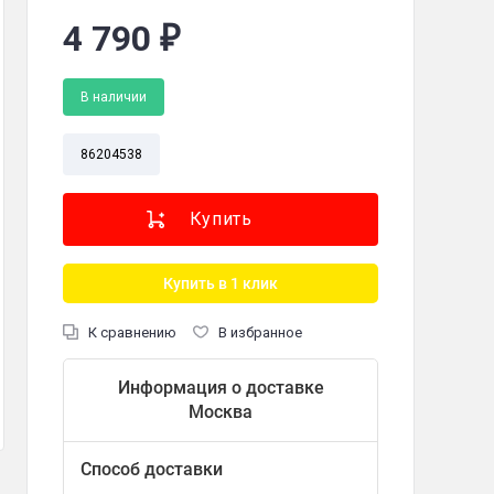
4 790
₽
В наличии
86204538
 поддон для сбора масла/жира, лопатка для чистки, руководство по эк
Купить в 1 клик
К сравнению
В избранное
Информация о доставке
Москва
Способ доставки