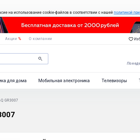
асие на использование cookie-файлов в соответствии с нашей
политикой при
Акции
%
О компании
Изб
Понеде
ика для дома
Мобильная электроника
Телевизоры
BQ GR3007
3007