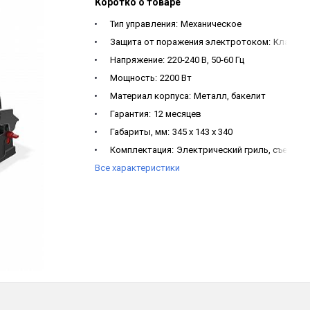
Коротко о товаре
Тип управления:
Механическое
Защита от поражения электротоком:
Класс I
Напряжение:
220-240 В, 50-60 Гц
Мощность:
2200 Вт
Материал корпуса:
Металл, бакелит
Гарантия:
12 месяцев
Габариты, мм:
345 x 143 x 340
Комплектация:
Электрический гриль, съемный
Все характеристики
Диапазон температур нагрева:
40-235 °С
Вес нетто:
3.3 кг