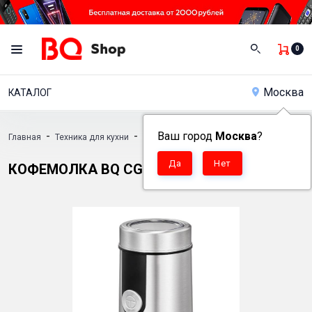
0
Москва
КАТАЛОГ
-
-
Ваш город
-
Москва
?
Главная
Техника для кухни
Кофемолки
Кофемолка BQ CG1000
КОФЕМОЛКА BQ CG1000