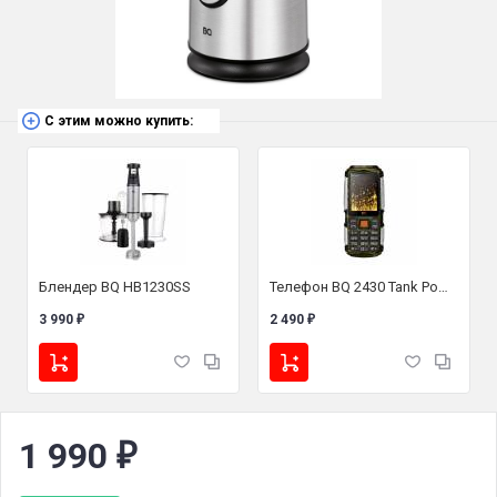
С этим можно купить:
Блендер BQ HB1230SS
Телефон BQ 2430 Tank Power
3 990
2 490
₽
₽
1 990
₽