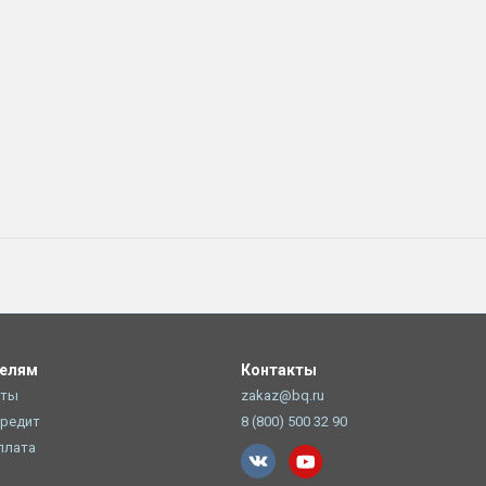
телям
Контакты
оты
zakaz@bq.ru
Кредит
8 (800) 500 32 90
плата