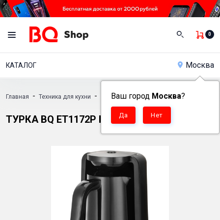
0
Москва
КАТАЛОГ
-
-
Ваш город
-
Москва
?
Главная
Техника для кухни
Кофеварки
Турка BQ ET1172P Black
ТУРКА BQ ET1172P BLACK