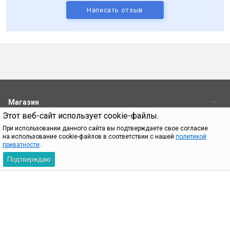
Написать отзыв
Магазин
Этот веб-сайт использует cookie-файлы.
Пользователям
При использовании данного сайта вы подтверждаете свое согласие
на использование cookie-файлов в соответствии с нашей
политикой
Контакты
приватности
.
Подтверждаю
При использовании материалов с сайта shop.bq.ru обязательно
указание прямой ссылки на источник.
Пн—Пт 09:00-18:00
8 (800) 500 32 90