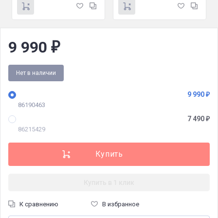
9 990
₽
Нет в наличии
9 990
₽
86190463
7 490
₽
86215429
Купить в 1 клик
К сравнению
В избранное