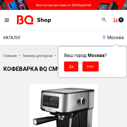
0
Москва
КАТАЛОГ
-
-
Ваш город
-
Москва
?
Главная
Техника для кухни
Кофеварки
Кофеварка BQ CM9000
КОФЕВАРКА BQ CM9000