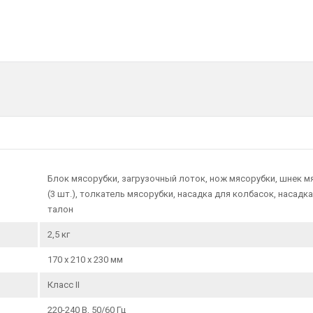
Гарантия1:
1 год
Блок мясорубки, загрузочный лоток, нож мясорубки, шнек 
(3 шт.), толкатель мясорубки, насадка для колбасок, насадк
талон
2,5 кг
170 х 210 х 230 мм
Класс II
220-240 В, 50/60 Гц