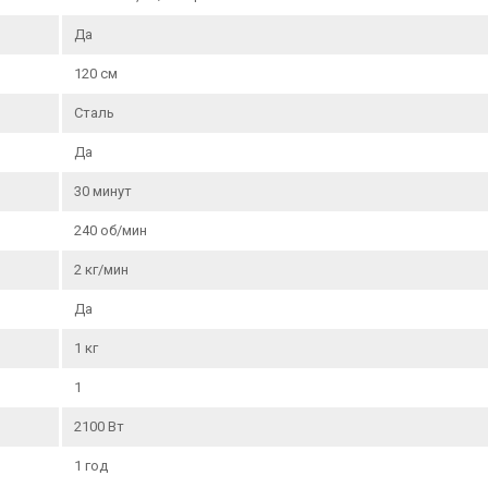
Да
120 см
Сталь
Да
30 минут
240 об/мин
2 кг/мин
Да
1 кг
1
2100 Вт
1 год