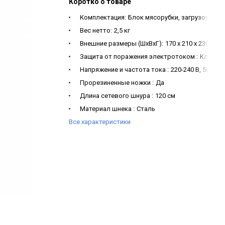
Коротко о товаре
Комплектация:
Блок мясорубки, загрузочный 
Вес нетто:
2,5 кг
Внешние размеры (ШхВхГ):
170 х 210 х 230 мм
Защита от поражения электротоком :
Класс II
Напряжение и частота тока :
220-240 В, 50/60 Г
Прорезиненные ножки :
Да
Длина сетевого шнура :
120 см
Материал шнека :
Сталь
Все характеристики
Насадки для кеббе и колбасок :
Да
Время неприрывной работы :
30 минут
Скорость вращения шнека :
240 об/мин
Производительность :
2 кг/мин
Система реверса:
Да
Вместимость загрузочного лотка :
1 кг
Количество скоростей :
1
Мощность:
2100 Вт